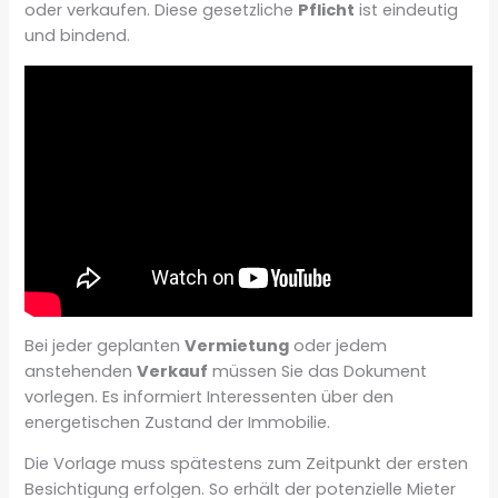
oder verkaufen. Diese gesetzliche
Pflicht
ist eindeutig
und bindend.
Bei jeder geplanten
Vermietung
oder jedem
anstehenden
Verkauf
müssen Sie das Dokument
vorlegen. Es informiert Interessenten über den
energetischen Zustand der Immobilie.
Die Vorlage muss spätestens zum Zeitpunkt der ersten
Besichtigung erfolgen. So erhält der potenzielle Mieter