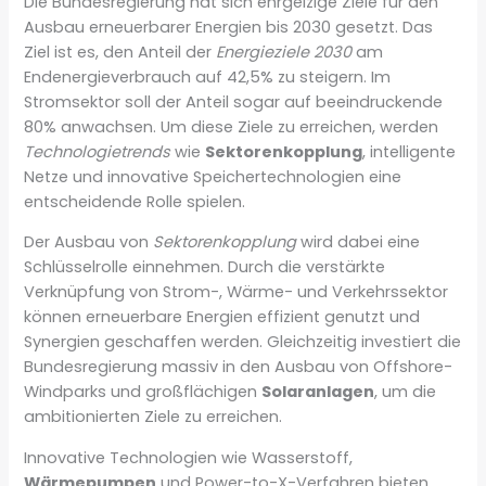
Die Bundesregierung hat sich ehrgeizige Ziele für den
Ausbau erneuerbarer Energien bis 2030 gesetzt. Das
Ziel ist es, den Anteil der
Energieziele 2030
am
Endenergieverbrauch auf 42,5% zu steigern. Im
Stromsektor soll der Anteil sogar auf beeindruckende
80% anwachsen. Um diese Ziele zu erreichen, werden
Technologietrends
wie
Sektorenkopplung
, intelligente
Netze und innovative Speichertechnologien eine
entscheidende Rolle spielen.
Der Ausbau von
Sektorenkopplung
wird dabei eine
Schlüsselrolle einnehmen. Durch die verstärkte
Verknüpfung von Strom-, Wärme- und Verkehrssektor
können erneuerbare Energien effizient genutzt und
Synergien geschaffen werden. Gleichzeitig investiert die
Bundesregierung massiv in den Ausbau von Offshore-
Windparks und großflächigen
Solaranlagen
, um die
ambitionierten Ziele zu erreichen.
Innovative Technologien wie Wasserstoff,
Wärmepumpen
und Power-to-X-Verfahren bieten