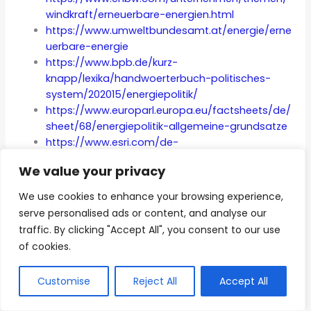
windkraft/erneuerbare-energien.html
https://www.umweltbundesamt.at/energie/erne
uerbare-energie
https://www.bpb.de/kurz-
knapp/lexika/handwoerterbuch-politisches-
system/202015/energiepolitik/
https://www.europarl.europa.eu/factsheets/de/
sheet/68/energiepolitik-allgemeine-grundsatze
https://www.esri.com/de-
de/industries/renewables/segments/technology
We value your privacy
-innovation
https://knowhow.distrelec.com/de/energie-
We use cookies to enhance your browsing experience,
stromversorgung/top-10-der-innovativen-und-
serve personalised ads or content, and analyse our
nachhaltigen-energietechnologien/
traffic. By clicking "Accept All", you consent to our use
https://eleks.com/de/blog/energiewende-
of cookies.
herausforderungen-und-chancen/
https://www.unibas.ch/de/Aktuell/Uni-Nova/Uni-
Customise
Reject All
Accept All
Nova-142/Uni-Nova-142-Herausforderung-
Energiewende.html