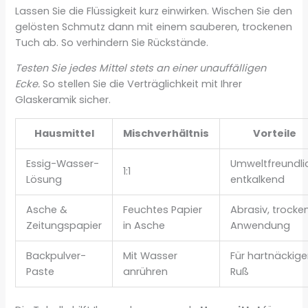
Lassen Sie die Flüssigkeit kurz einwirken. Wischen Sie den
gelösten Schmutz dann mit einem sauberen, trockenen
Tuch ab. So verhindern Sie Rückstände.
Testen Sie jedes Mittel stets an einer unauffälligen
Ecke.
So stellen Sie die Verträglichkeit mit Ihrer
Glaskeramik sicher.
Hausmittel
Mischverhältnis
Vorteile
Essig-Wasser-
Umweltfreundli
1:1
Lösung
entkalkend
Asche &
Feuchtes Papier
Abrasiv, trocke
Zeitungspapier
in Asche
Anwendung
Backpulver-
Mit Wasser
Für hartnäckig
Paste
anrühren
Ruß