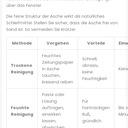
über das Fenster.
Die feine Struktur der Asche wirkt als natürliches
Schleifmittel. Stellen Sie sicher, dass die Asche frei von
Sand ist. So vermeiden Sie Kratzer.
Methode
Vorgehen
Vorteile
Einw
Feuchtes
Schnell,
Zeitungspapier
Trockene
abrasiv,
in Asche
Kein
Reinigung
keine
tauchen,
Feuchtigkeit
kreisend reiben
Paste oder
Lösung
Für
Feuchte
auftragen,
hartnäckigen
Bis 
Reinigung
einwirken
Ruß,
Minu
lassen,
gründlich
abwischen