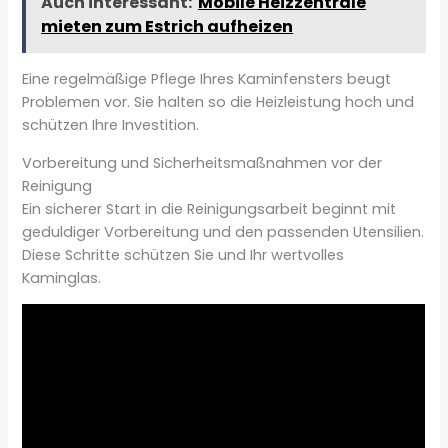
Auch interessant:
Mobile Heizzentrale
mieten zum Estrich aufheizen
Eine regelmäßige Pflege Ihres Kaminfensters beugt
Problemen vor. Sie halten so die Heizleistung hoch und
schützen Ihre Investition.
Vorbereitung und Sicherheitsmaßnahmen vor der
Reinigung
Ein sicherer Start in die Reinigungsarbeit beginnt mit
geduldiger Vorbereitung und den passenden Utensilien.
Diese Schritte schützen Sie und Ihr wertvolles
Kaminglas.