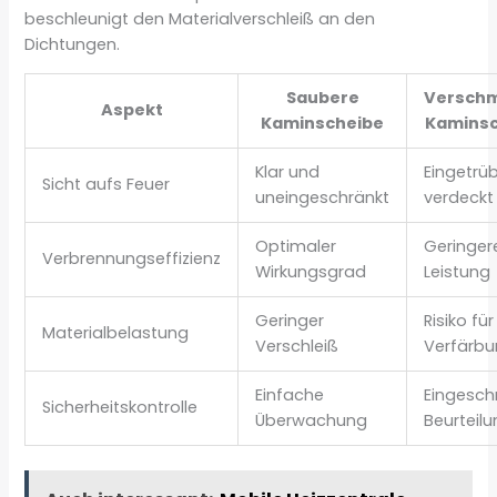
beschleunigt den Materialverschleiß an den
Dichtungen.
Saubere
Versch
Aspekt
Kaminscheibe
Kamins
Klar und
Eingetrü
Sicht aufs Feuer
uneingeschränkt
verdeckt
Optimaler
Geringer
Verbrennungseffizienz
Wirkungsgrad
Leistung
Geringer
Risiko für
Materialbelastung
Verschleiß
Verfärb
Einfache
Eingesch
Sicherheitskontrolle
Überwachung
Beurteil