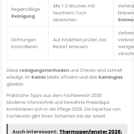
Alle 1-2 Wochen mit
Verhind
Regelmäßige
feuchtem Tuch
Einbre
Reinigung
abwischen
Schmu
Verbes
Dichtungen
Auf Intaktheit prüfen, bei
Verbre
kontrollieren
Bedarf erneuern
wenige
Versch
Diese
reinigungsmethoden
und Checks sind schnell
erledigt. Ihr
Kamin
bleibt effizient und das
Kaminglas
glasklar.
Praktische Tipps aus dem Fachbereich 2026
Moderne Ofentechnik und bewährte Praxistipps
kombinieren sich in der Pflege 2026. Die Expertise von
Fachleuten gibt Ihnen Sicherheit bei der Arbeit.
Auch interessant:
Thermopenfenster 2026: