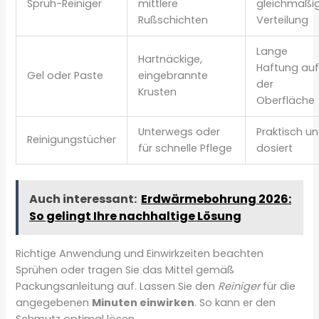
Sprüh-Reiniger
mittlere
gleichmäßi
Rußschichten
Verteilung
Lange
Hartnäckige,
Haftung au
Gel oder Paste
eingebrannte
der
Krusten
Oberfläche
Unterwegs oder
Praktisch u
Reinigungstücher
für schnelle Pflege
dosiert
Auch interessant:
Erdwärmebohrung 2026:
So gelingt Ihre nachhaltige Lösung
Richtige Anwendung und Einwirkzeiten beachten
Sprühen oder tragen Sie das Mittel gemäß
Packungsanleitung auf. Lassen Sie den
Reiniger
für die
angegebenen
Minuten einwirken
. So kann er den
Schmutz optimal lösen.