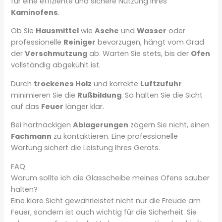
für eine effiziente und sichere Nutzung Ihres
Kaminofens
.
Ob Sie
Hausmittel
wie
Asche
und
Wasser
oder
professionelle
Reiniger
bevorzugen, hängt vom Grad
der
Verschmutzung
ab. Warten Sie stets, bis der
Ofen
vollständig abgekühlt ist.
Durch
trockenes Holz
und korrekte
Luftzufuhr
minimieren Sie die
Rußbildung
. So halten Sie die Sicht
auf das
Feuer
länger klar.
Bei hartnäckigen
Ablagerungen
zögern Sie nicht, einen
Fachmann
zu kontaktieren. Eine professionelle
Wartung sichert die Leistung Ihres Geräts.
FAQ
Warum sollte ich die Glasscheibe meines Ofens sauber
halten?
Eine klare Sicht gewährleistet nicht nur die Freude am
Feuer, sondern ist auch wichtig für die Sicherheit. Sie