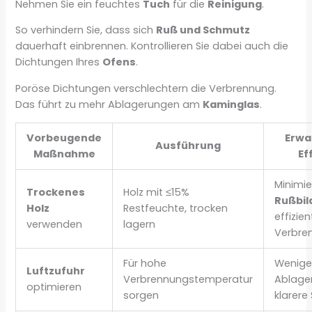
Nehmen Sie ein feuchtes
Tuch
für die
Reinigung
.
So verhindern Sie, dass sich
Ruß und Schmutz
dauerhaft einbrennen. Kontrollieren Sie dabei auch die
Dichtungen Ihres
Ofens
.
Poröse Dichtungen verschlechtern die Verbrennung.
Das führt zu mehr Ablagerungen am
Kaminglas
.
Vorbeugende
Erwa
Ausführung
Maßnahme
Ef
Minimie
Trockenes
Holz mit ≤15%
Rußbil
Holz
Restfeuchte, trocken
effizie
verwenden
lagern
Verbre
Für hohe
Wenige
Luftzufuhr
Verbrennungstemperatur
Ablage
optimieren
sorgen
klarere 