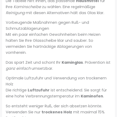
Die Tabelle hilft Ihnen, das passende
Hausmittel
für
Ihre
Kaminscheibe
zu wählen. Eine regelmäßige
Reinigung
mit diesen Alternativen hält das Glas klar.
Vorbeugende Maßnahmen gegen Ruß- und
Schmutzablagerungen
Mit ein paar einfachen Gewohnheiten beim Heizen
halten Sie Ihre Glasscheibe klar und sauber. So
vermeiden Sie hartnäckige Ablagerungen von
vornherein.
Das spart Zeit und schont Ihr
Kaminglas
. Prävention ist
ganz einfach
umsetzbar.
Optimale Luftzufuhr und Verwendung von trockenem
Holz
Die richtige
Luftzufuhr
ist entscheidend. Sie sorgt für
eine hohe Verbrennungstemperatur im
Kaminofen
.
So entsteht weniger Ruß, der sich absetzen könnte.
Verwenden Sie nur
trockenes Holz
mit maximal 15%