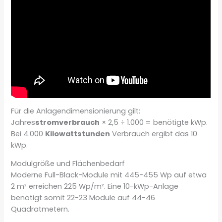
Für die Anlagendimensionierung gilt:
Jahres
stromverbrauch
× 2,5 ÷ 1.000 = benötigte kWp.
Bei 4.000
Kilowattstunden
Verbrauch ergibt das 10
kWp.
Modulgröße und Flächenbedarf
Moderne Full-Black-Module mit 445-455 Wp auf etwa
2 m² erreichen 225 Wp/m². Eine 10-kWp-Anlage
benötigt somit 22-23 Module auf 44-46
Quadratmetern.