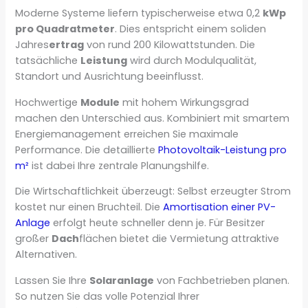
Moderne Systeme liefern typischerweise etwa 0,2
kWp
pro Quadratmeter
. Dies entspricht einem soliden
Jahres
ertrag
von rund 200 Kilowattstunden. Die
tatsächliche
Leistung
wird durch Modulqualität,
Standort und Ausrichtung beeinflusst.
Hochwertige
Module
mit hohem Wirkungsgrad
machen den Unterschied aus. Kombiniert mit smartem
Energiemanagement erreichen Sie maximale
Performance. Die detaillierte
Photovoltaik-Leistung pro
m²
ist dabei Ihre zentrale Planungshilfe.
Die Wirtschaftlichkeit überzeugt: Selbst erzeugter Strom
kostet nur einen Bruchteil. Die
Amortisation einer PV-
Anlage
erfolgt heute schneller denn je. Für Besitzer
großer
Dach
flächen bietet die Vermietung attraktive
Alternativen.
Lassen Sie Ihre
Solaranlage
von Fachbetrieben planen.
So nutzen Sie das volle Potenzial Ihrer