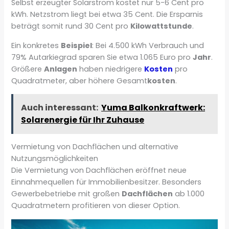
Selbst erzeugter Solarstrom kostet nur 5-6 Cent pro
kWh. Netzstrom liegt bei etwa 35 Cent. Die Ersparnis
beträgt somit rund 30 Cent pro
Kilowattstunde
.
Ein konkretes
Beispiel
: Bei 4.500 kWh Verbrauch und
79% Autarkiegrad sparen Sie etwa 1.065 Euro pro
Jahr
.
Größere
Anlagen
haben niedrigere
Kosten
pro
Quadratmeter, aber höhere Gesamt
kosten
.
Auch interessant:
Yuma Balkonkraftwerk:
Solarenergie für Ihr Zuhause
Vermietung von Dachflächen und alternative
Nutzungsmöglichkeiten
Die Vermietung von Dachflächen eröffnet neue
Einnahmequellen für Immobilienbesitzer. Besonders
Gewerbebetriebe mit großen
Dachflächen
ab 1.000
Quadratmetern profitieren von dieser Option.