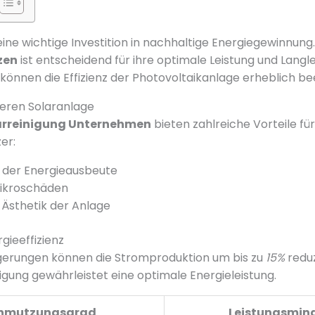
eine wichtige Investition in nachhaltige Energiegewinnung
zen
ist entscheidend für ihre optimale Leistung und Langle
nnen die Effizienz der Photovoltaikanlage erheblich be
beren Solaranlage
arreinigung Unternehmen
bieten zahlreiche Vorteile für
er:
 der Energieausbeute
Mikroschäden
Ästhetik der Anlage
rgieeffizienz
erungen können die Stromproduktion um bis zu
15%
reduz
igung gewährleistet eine optimale Energieleistung.
hmutzungsgrad
Leistungsmin