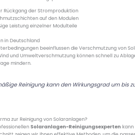
r Rückgang der Stromproduktion
chmutzschichten auf den Modulen
ge Leistung einzelner Modulteile
 in Deutschland
terbedingungen beeinflussen die Verschmutzung von So
 Wind und Umweltverschmutzung können schnell zu Ablage
nlage mindern.
mäßige Reinigung kann den Wirkungsgrad um bis z
Firma zur Reinigung von Solaranlagen?
ofessionellen
Solaranlagen-Reinigungsexperten
kann 
schnitt zeigen wir Ihnen effektive Methoden, um die pass