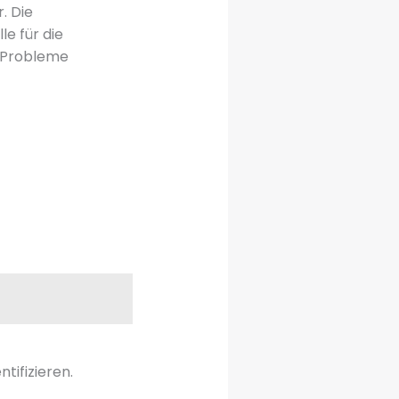
. Die
le für die
, Probleme
tifizieren.