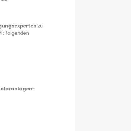
gungsexperten
zu
it folgenden
Solaranlagen-