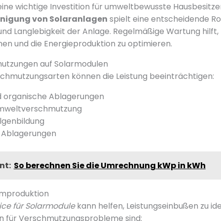
eine wichtige Investition für umweltbewusste Hausbesitzer
einigung von Solaranlagen
spielt eine entscheidende Rol
 und Langlebigkeit der Anlage. Regelmäßige Wartung hilft
nnen und die Energieproduktion zu optimieren.
utzungen auf Solarmodulen
chmutzungsarten können die Leistung beeinträchtigen:
d organische Ablagerungen
mweltverschmutzung
lgenbildung
e Ablagerungen
nt:
So berechnen Sie die Umrechnung kWp in kWh
omproduktion
ice für Solarmodule
kann helfen, Leistungseinbußen zu iden
n für Verschmutzungsprobleme sind: