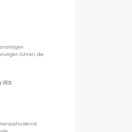
laranlagen
rungen führen, die
u 15%
herausfordernd
ende