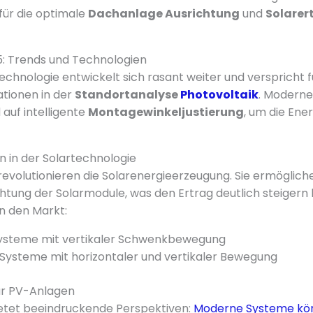
für die optimale
Dachanlage Ausrichtung
und
Solarer
5: Trends und Technologien
echnologie entwickelt sich rasant weiter und verspricht f
tionen in der
Standortanalyse
Photovoltaik
. Moderne
auf intelligente
Montagewinkeljustierung
, um die Ene
 in der Solartechnologie
volutionieren die Solarenergieerzeugung. Sie ermöglich
tung der Solarmodule, was den Ertrag deutlich steigern 
 den Markt:
Systeme mit vertikaler Schwenkbewegung
Systeme mit horizontaler und vertikaler Bewegung
ür PV-Anlagen
ietet beeindruckende Perspektiven:
Moderne Systeme kön