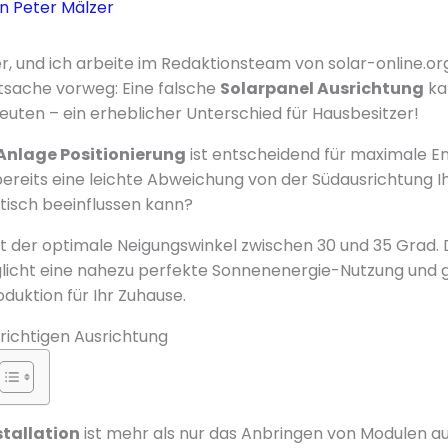
on
Peter Mälzer
r, und ich arbeite im Redaktionsteam von solar-online.org
sache vorweg: Eine falsche
Solarpanel Ausrichtung
ka
euten – ein erheblicher Unterschied für Hausbesitzer!
Anlage Positionierung
ist entscheidend für maximale E
bereits eine leichte Abweichung von der Südausrichtung I
tisch beeinflussen kann?
gt der optimale Neigungswinkel zwischen 30 und 35 Grad. 
licht eine nahezu perfekte Sonnenenergie-Nutzung und g
duktion für Ihr Zuhause.
richtigen Ausrichtung
stallation
ist mehr als nur das Anbringen von Modulen a