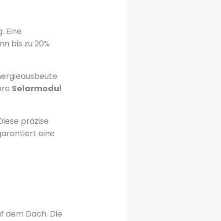
. Eine
nn bis zu 20%
nergieausbeute.
hre
Solarmodul
Diese präzise
arantiert eine
uf dem Dach. Die