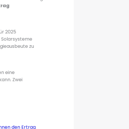
trag
ür 2025
 Solarsysteme
rgieausbeute zu
en eine
kann. Zwei
nen den Ertrag