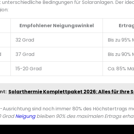
 unterschiedliche Bedingungen für Solaranlagen. Der ide
ion:
Empfohlener Neigungswinkel
Ertra
32 Grad
Bis zu 95%
d
37 Grad
Bis zu 90%
15-20 Grad
Ca. 85% Ma
nt:
Solarthermie Komplettpaket 2026: Alles für Ihre 
t-Ausrichtung sind noch immer 80% des Höchstertrags m
0 Grad
Neigung
bleiben 90% des maximalen Ertrags erhal