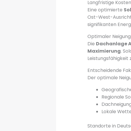
Langfristige Kost
Eine optimierte
Sol
Ost-West-Ausricht
signifikanten Ener
Optimaler Neigungs
Die
Dachanlage A
Maximierung
. So
Leistungsfähigkeit 
Entscheidende Fak
Der optimale Neig
Geografische
Regionale S
Dachneigung
Lokale Wett
Standorte in Deuts