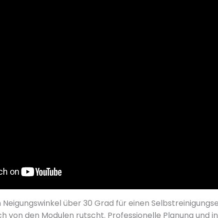
in Neigungswinkel über 30 Grad für einen Selbstreinigungs
 von den Modulen rutscht. Professionelle Planung und in