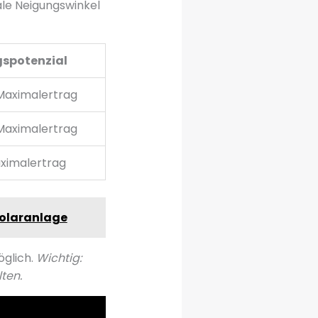
ale Neigungswinkel
gspotenzial
 Maximalertrag
 Maximalertrag
ximalertrag
Solaranlage
öglich.
Wichtig:
ten.