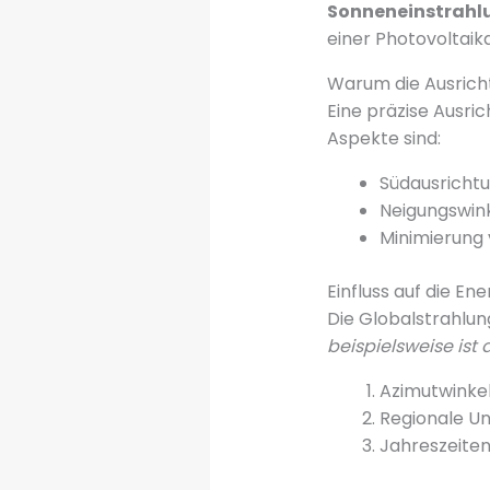
Sonneneinstrahl
einer Photovoltaik
Warum die Ausrich
Eine präzise Ausri
Aspekte sind:
Südausricht
Neigungswin
Minimierung
Einfluss auf die Ene
Die Globalstrahlun
beispielsweise ist
Azimutwinke
Regionale Un
Jahreszeite