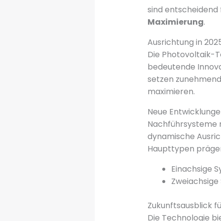
sind entscheidend 
Maximierung
.
Ausrichtung in 202
Die Photovoltaik-T
bedeutende Innova
setzen zunehmend 
maximieren.
Neue Entwicklungen
Nachführsysteme re
dynamische Ausrich
Haupttypen prägen
Einachsige 
Zweiachsige 
Zukunftsausblick f
Die Technologie b