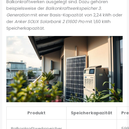
Balkonkraftwerken ausgelegt sind. Dazu gehören
beispielsweise der
Balkonkraftwerkspeicher 3.
Generation
mit einer Basis-Kapazität von 2,24 kWh oder
der
Anker SOLIX Solarbank 2 E1600 Pro
mit 1,60 kWh
Speicherkapazität.
Produkt
Speicherkapazität
Pre
Balkonkraftwerkspeicher
59