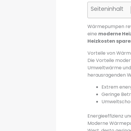
Seiteninhalt
Wärmepumpen revo
eine
moderne Hei
Heizkosten spare
Vorteile von Wä
Die Vorteile mode
Umweltwärme und b
herausragenden Wi
Extrem energ
Geringe Bet
Umweltscho
Energieeffizienz 
Moderne Wärmepump
Wert, desto gering