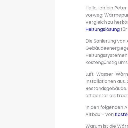
Hallo, ich bin Pet
vorweg: Wärmepump
Vergleich zu herk
Heizungslösung
für
Die Sanierung von 
Gebäudeenergiege
Heizungssystemen g
kostengünstig ums
Luft-Wasser-Wärm
Installationen aus.
Bestandsgebäude. M
effizienter als tra
In den folgenden A
Altbau – von
Koste
Warum ist die Wär