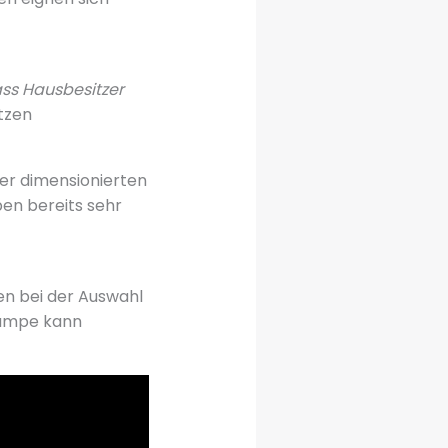
ass Hausbesitzer
ützen
ßer dimensionierten
en bereits sehr
en bei der Auswahl
pumpe kann