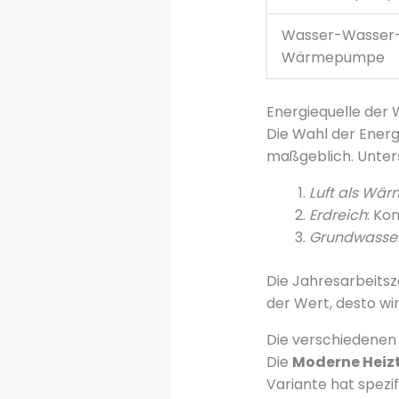
Wasser-Wasser
Wärmepumpe
Energiequelle de
Die Wahl der Energi
maßgeblich. Unters
Luft als Wär
Erdreich
: Ko
Grundwasse
Die Jahresarbeitsza
der Wert, desto wi
Die verschiedene
Die
Moderne Heiz
Variante hat spezi