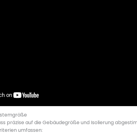
Systemgröße
uss präzise auf die Gebäudegröße und Isolierung abgest
iterien umfassen: