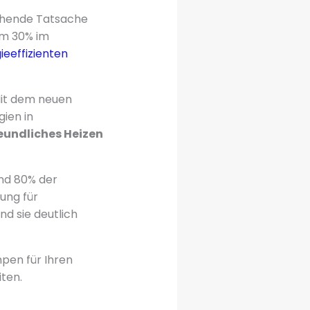
schende Tatsache
um 30% im
ieeffizienten
Mit dem neuen
ien in
undliches Heizen
nd 80% der
sung für
d sie deutlich
pen für Ihren
iten.