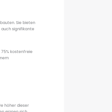
tbauten. Sie bieten
n auch signifikante
 75% kostenfreie
einem
e höher dieser
en eignen sich