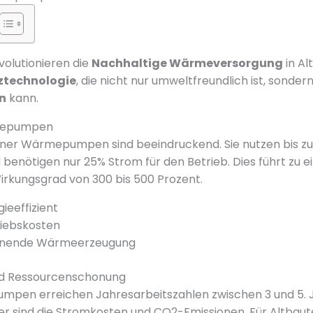
lutionieren die
Nachhaltige Wärmeversorgung
in Al
ztechnologie
, die nicht nur umweltfreundlich ist, sonder
n
kann.
rmepumpen
rner Wärmepumpen sind beeindruckend. Sie nutzen bis zu
enötigen nur 25% Strom für den Betrieb. Dies führt zu 
rkungsgrad von 300 bis 500 Prozent.
ieeffizient
riebskosten
nende Wärmeerzeugung
und Ressourcenschonung
en erreichen Jahresarbeitszahlen zwischen 3 und 5. J
er sind die Stromkosten und CO2-Emissionen. Für Altbaut