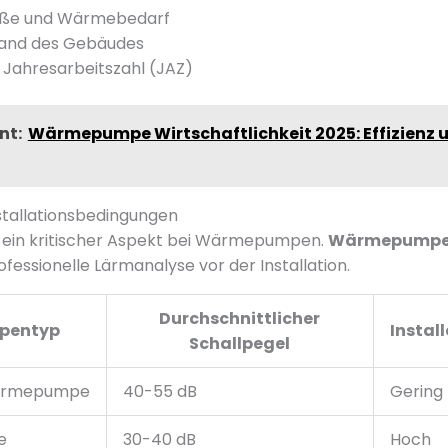
ße und Wärmebedarf
stand des Gebäudes
Jahresarbeitszahl (JAZ)
nt:
Wärmepumpe Wirtschaftlichkeit 2025: Effizienz 
stallationsbedingungen
t ein kritischer Aspekt bei Wärmepumpen.
Wärmepumpen
fessionelle Lärmanalyse vor der Installation.
Durchschnittlicher
pentyp
Instal
Schallpegel
ärmepumpe
40-55 dB
Gering
e
30-40 dB
Hoch