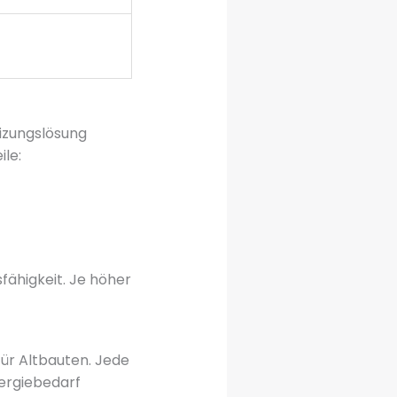
eizungslösung
le:
sfähigkeit. Je höher
r Altbauten. Jede
nergiebedarf