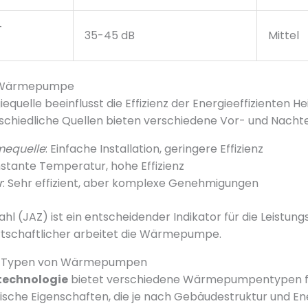
-
35-45 dB
Mittel
r Wärmepumpe
equelle beeinflusst die Effizienz der Energieeffizienten H
chiedliche Quellen bieten verschiedene Vor- und Nachtei
mequelle
: Einfache Installation, geringere Effizienz
nstante Temperatur, hohe Effizienz
r
: Sehr effizient, aber komplexe Genehmigungen
hl (JAZ) ist ein entscheidender Indikator für die Leistung
rtschaftlicher arbeitet die Wärmepumpe.
n Typen von Wärmepumpen
technologie
bietet verschiedene Wärmepumpentypen fü
fische Eigenschaften, die je nach Gebäudestruktur und E