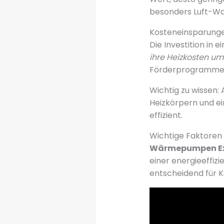
besonders Luft-Wa
Kosteneinsparunge
Die Investition in
ihre Heizkosten um
Förderprogramme di
Wichtig zu wissen:
Heizkörpern und e
effizient.
Wichtige Faktoren
Wärmepumpen Ex
einer energieeffiz
entscheidend für K