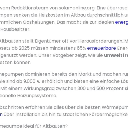
er vom Redaktionsteam von solar-online.org. Eine überra
en senken die Heizkosten im Altbau durchschnittlich 
ömmlichen Gasheizungen. Das macht sie zur idealen
energ
 Hausbesitzer.
Altbauten stellt Eigentümer oft vor Herausforderungen. 
setz ab 2025 müssen mindestens 65%
erneuerbare
Energ
enutzt werden. Unser Ratgeber zeigt, wie Sie
umweltfre
etzen können.
epumpen dominieren bereits den Markt und machen ru
 Sie sind ab 9.000 € erhältlich und bieten eine einfache Lö
it einem Wirkungsgrad zwischen 300 und 500 Prozent sin
ditionelle Heizungssysteme.
bschnitten erfahren Sie alles über die besten Wärmepum
n
über Installation bis hin zu staatlichen Fördermöglichke
mepumpe ideal für Altbauten?