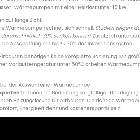
sser-Wärmepumpen mit einer Heizlast unter 15 kW.
n auf lange Sicht
 eine Wärmepumpe rechnet sich schnell.
Studien zeigen, d
 durchschnittlich 30% senken können
. Zusätzlich unterst
e Anschaffung mit bis zu 70% der Investitionskosten.
 Altbauten benötigen keine komplette Sanierung. Mit grö
iner Vorlauftemperatur unter 50°C arbeiten Wärmepump
 bei der Auswahl einer Wärmepumpe
perten
betonen die Bedeutung sorgfältiger Überlegung
ienten Heizungslösung für Altbauten. Die richtige Wärme
omfort, Energieeffizienz und Kostenersparnis sein.