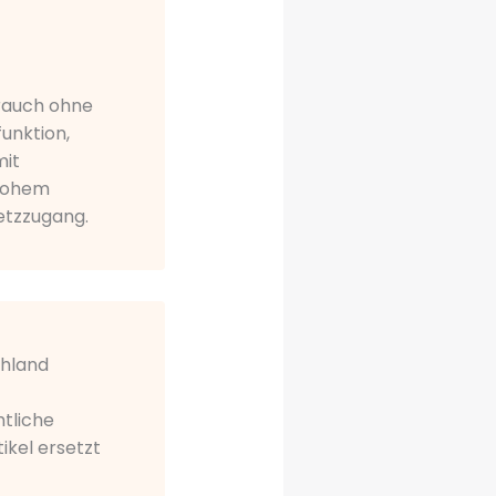
brauch ohne
unktion,
mit
 hohem
etzzugang.
chland
tliche
ikel ersetzt