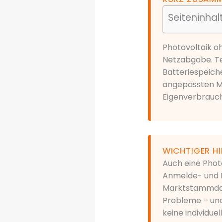
Seiteninhal
Photovoltaik o
Netzabgabe. Te
Batteriespeiche
angepassten Me
Eigenverbrauch
WICHTIGER H
Auch eine Phot
Anmelde- und R
Marktstammdate
Probleme – unab
keine individue