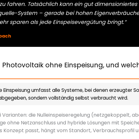
 zu fahren. Tatsächlich kann ein gut dimensioniertes
equelle-System – gerade bei hohen Eigenverbräuche
hr sparen als jede Einspeisevergütung bringt.“
bach
Photovoltaik ohne Einspeisung, und welc
e Einspeisung umfasst alle Systeme, bei denen erzeugter Sol
 abgegeben, sondern vollständig selbst verbraucht wird.
i Varianten: die Nulleinspeiseregelung (netzgekoppelt, ab
age ohne Netzanschluss und hybride Lösungen mit Speicher
 Konzept passt, hängt vom Standort, Verbrauchsprofil u