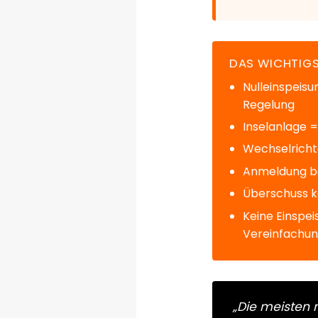
DAS WICHTIGS
Nulleinspeis
Regelung
Inselanlage 
Wechselrichte
Anmeldung be
Überschuss k
Keine Einspe
Vereinfachu
„Die meisten