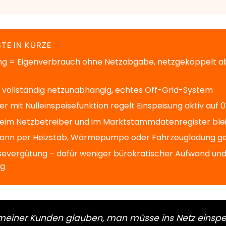
TE IN KÜRZE
ung = Eigenverbrauch ohne Netzabgabe, netzgekoppelt a
= vollständig netzunabhängig, echtes Off-Grid-System
r mit Nulleinspeisefunktion regelt Einspeisung aktiv auf 
im Netzbetreiber und im Marktstammdatenregister bleib
ann per Heizstab, Wärmepumpe oder Fahrzeugladung g
isevergütung – dafür weniger bürokratischer Aufwand und
ng
 meiner Kunden glauben, man müsse ins Netz einspe