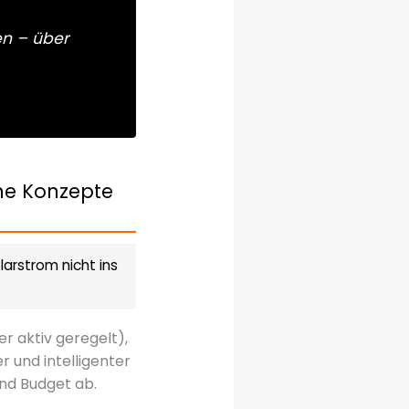
n – über
he Konzepte
arstrom nicht ins
er aktiv geregelt),
 und intelligenter
nd Budget ab.