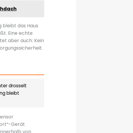
achdach
g bleibt das Haus
ßt. Eine echte
utet aber auch: Kein
orgungssicherheit.
ter drosselt
ng bleibt
Sensor
port“-Gerät
innerhalb von