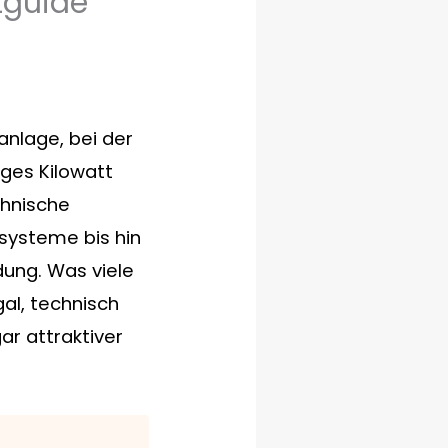
tguide
anlage, bei der
iges Kilowatt
chnische
lsysteme bis hin
dung. Was viele
al, technisch
r attraktiver