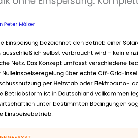
aik ohne Einspeisung: Komplet
on
Peter Mälzer
e Einspeisung bezeichnet den Betrieb einer Solar
ausschließlich selbst verbraucht wird – kein einz
tliche Netz. Das Konzept umfasst verschiedene te
r Nulleinspeiseregelung über echte Off-Grid-Inse
rschussnutzung per Heizstab oder Elektroauto-La
e Betriebsform ist in Deutschland vollkommen leg
wirtschaftlich unter bestimmten Bedingungen soga
he Einspeisebetrieb.
MENGEFASST