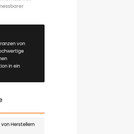
 messbarer
leranzen von
Hochwertige
chen
ion in ein
e
 von Herstellern