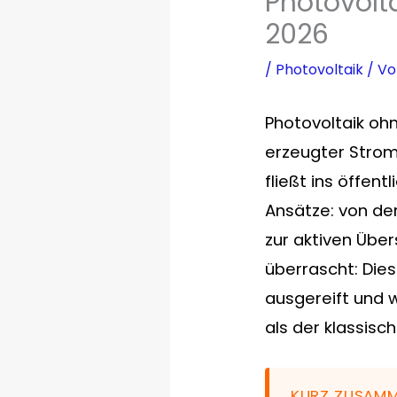
Photovolt
2026
/
Photovoltaik
/ V
Photovoltaik ohn
erzeugter Strom 
fließt ins öffen
Ansätze: von de
zur aktiven Übe
überrascht: Dies
ausgereift und 
als der klassisc
KURZ ZUSAM