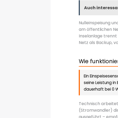
Auch interessa
Nulleinspeisung un
am öffentlichen Net
Inselanlage trennt 
Netz als Backup, v
Wie funktionie
Ein Einspeisesens
seine Leistung in
dauerhaft bei 0 
Technisch arbeite
(Stromwandler) dir
ausgeführt – empfä