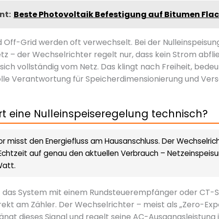
nt:
Beste Photovoltaik Befestigung auf Bitumen Fl
d Off-Grid werden oft verwechselt. Bei der Nulleinspeisun
z – der Wechselrichter regelt nur, dass kein Strom abflie
sich vollständig vom Netz. Das klingt nach Freiheit, bede
olle Verantwortung für Speicherdimensionierung und Vers
rt eine Nulleinspeiseregelung technisch?
or misst den Energiefluss am Hausanschluss. Der Wechselrich
 Echtzeit auf genau den aktuellen Verbrauch – Netzeinspeisu
Watt.
t das System mit einem Rundsteuerempfänger oder CT-
ekt am Zähler. Der Wechselrichter – meist als „Zero-Ex
ngt dieses Signal und regelt seine AC-Ausgangsleistung 