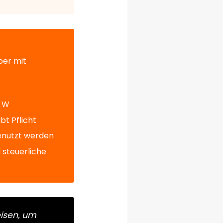
ber mit
0 W
t Pflicht
enutzt werden
 steuerliche
isen, um