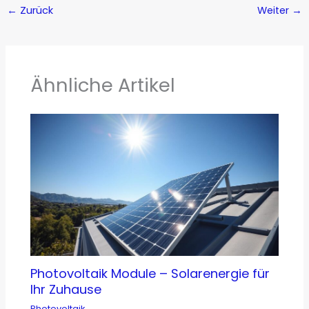
←
Zurück
Weiter
→
Ähnliche Artikel
Photovoltaik Module – Solarenergie für
Ihr Zuhause
Photovoltaik