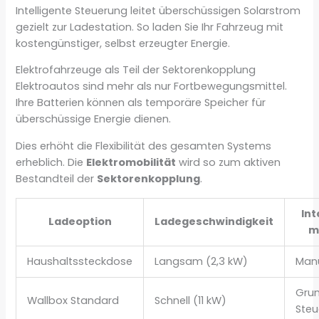
Intelligente Steuerung leitet überschüssigen Solarstrom
gezielt zur Ladestation. So laden Sie Ihr Fahrzeug mit
kostengünstiger, selbst erzeugter Energie.
Elektrofahrzeuge als Teil der Sektorenkopplung
Elektroautos sind mehr als nur Fortbewegungsmittel.
Ihre Batterien können als temporäre Speicher für
überschüssige Energie dienen.
Dies erhöht die Flexibilität des gesamten Systems
erheblich. Die
Elektromobilität
wird so zum aktiven
Bestandteil der
Sektorenkopplung
.
Int
Ladeoption
Ladegeschwindigkeit
m
Haushaltssteckdose
Langsam (2,3 kW)
Manu
Gru
Wallbox Standard
Schnell (11 kW)
Steu