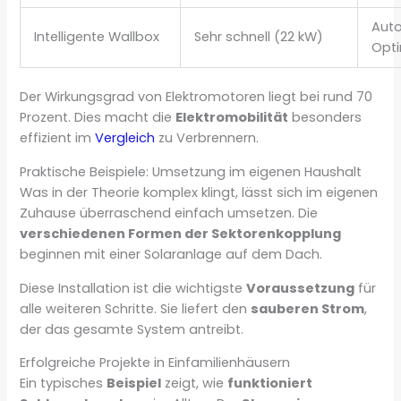
Aut
Intelligente Wallbox
Sehr schnell (22 kW)
Opt
Der Wirkungsgrad von Elektromotoren liegt bei rund 70
Prozent. Dies macht die
Elektromobilität
besonders
effizient im
Vergleich
zu Verbrennern.
Praktische Beispiele: Umsetzung im eigenen Haushalt
Was in der Theorie komplex klingt, lässt sich im eigenen
Zuhause überraschend einfach umsetzen. Die
verschiedenen Formen der Sektorenkopplung
beginnen mit einer Solaranlage auf dem Dach.
Diese Installation ist die wichtigste
Voraussetzung
für
alle weiteren Schritte. Sie liefert den
sauberen Strom
,
der das gesamte System antreibt.
Erfolgreiche Projekte in Einfamilienhäusern
Ein typisches
Beispiel
zeigt, wie
funktioniert