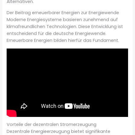
Alternativen.
Der Beitrag erneuerbarer Energien zur Energiewende
Moderne Energiesysteme basieren zunehmend auf
klimafreundlichen Technologien. Diese Entwicklung ist
entscheidend für die deutsche Energiewende.
Erneuerbare Energien bilden hierfür das Fundament.
Vorteile der dezentralen Stromerzeugung
Dezentrale Energieerzeugung bietet signifikante