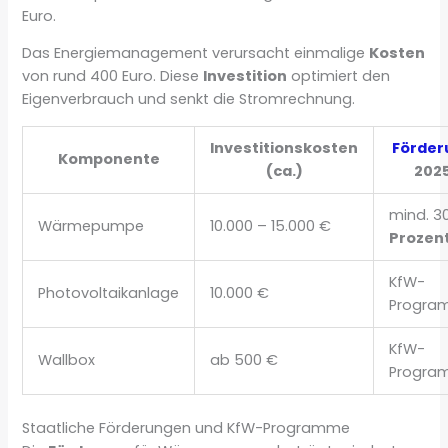
Euro.
Das Energiemanagement verursacht einmalige
Kosten
von rund 400 Euro. Diese
Investition
optimiert den
Eigenverbrauch und senkt die Stromrechnung.
Investitionskosten
Förder
Komponente
(ca.)
202
mind. 3
Wärmepumpe
10.000 – 15.000 €
Prozen
KfW-
Photovoltaikanlage
10.000 €
Progra
KfW-
Wallbox
ab 500 €
Progra
Staatliche Förderungen und KfW-Programme