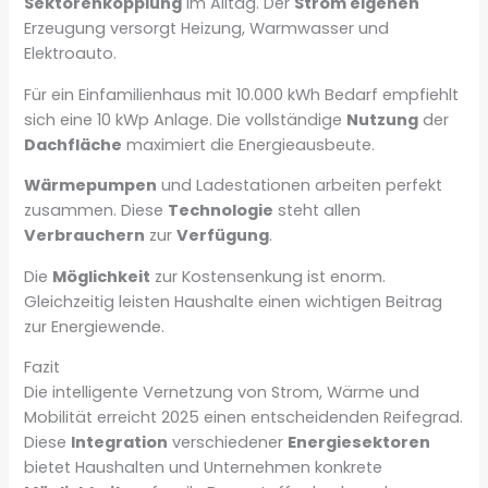
Sektorenkopplung
im Alltag. Der
Strom eigenen
Erzeugung versorgt Heizung, Warmwasser und
Elektroauto.
Für ein Einfamilienhaus mit 10.000 kWh Bedarf empfiehlt
sich eine 10 kWp Anlage. Die vollständige
Nutzung
der
Dachfläche
maximiert die Energieausbeute.
Wärmepumpen
und Ladestationen arbeiten perfekt
zusammen. Diese
Technologie
steht allen
Verbrauchern
zur
Verfügung
.
Die
Möglichkeit
zur Kostensenkung ist enorm.
Gleichzeitig leisten Haushalte einen wichtigen Beitrag
zur Energiewende.
Fazit
Die intelligente Vernetzung von Strom, Wärme und
Mobilität erreicht 2025 einen entscheidenden Reifegrad.
Diese
Integration
verschiedener
Energiesektoren
bietet Haushalten und Unternehmen konkrete