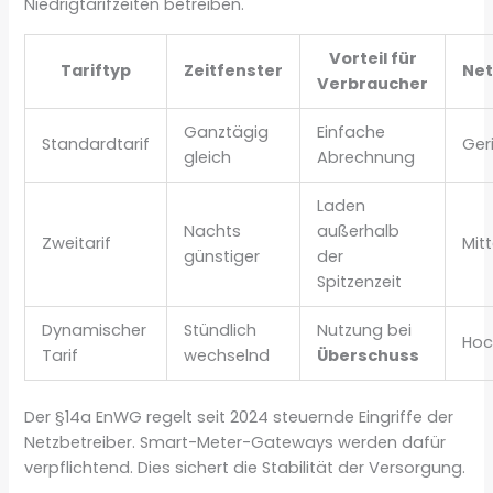
Niedrigtarifzeiten betreiben.
Vorteil für
Tariftyp
Zeitfenster
Net
Verbraucher
Ganztägig
Einfache
Standardtarif
Ger
gleich
Abrechnung
Laden
Nachts
außerhalb
Zweitarif
Mitt
günstiger
der
Spitzenzeit
Dynamischer
Stündlich
Nutzung bei
Hoc
Tarif
wechselnd
Überschuss
Der §14a EnWG regelt seit 2024 steuernde Eingriffe der
Netzbetreiber. Smart-Meter-Gateways werden dafür
verpflichtend. Dies sichert die Stabilität der Versorgung.