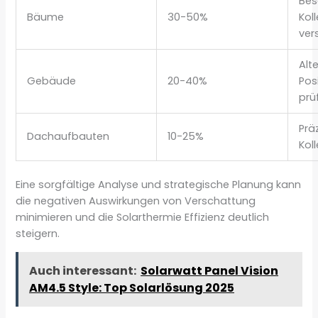
Bes
Bäume
30-50%
Kol
ver
Alt
Gebäude
20-40%
Pos
prü
Prä
Dachaufbauten
10-25%
Kol
Eine sorgfältige Analyse und strategische Planung kann
die negativen Auswirkungen von Verschattung
minimieren und die Solarthermie Effizienz deutlich
steigern.
Auch interessant:
Solarwatt Panel Vision
AM4.5 Style: Top Solarlösung 2025