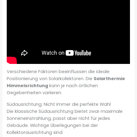
Verschiedene Faktoren beeinflussen die ideale
Positionierung von Solarkollektoren. Die
Solarthermie
Himmelsrichtung
kann je nach örtlichen
Gegebenheiten variieren.
Südausrichtung: Nicht immer die perfekte Wahl
Die klassische Südausrichtung bietet zwar maximale
Sonneneinstrahlung, passt aber nicht für jedes
Gebäude. Wichtige Überlegungen bei der
Kollektorausrichtung sind: