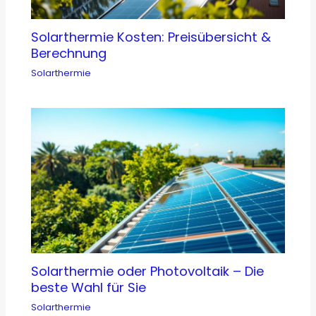
Solarthermie Kosten: Preisübersicht &
Berechnung
Solarthermie
Solarthermie oder Photovoltaik – Die
beste Wahl für Sie
Solarthermie