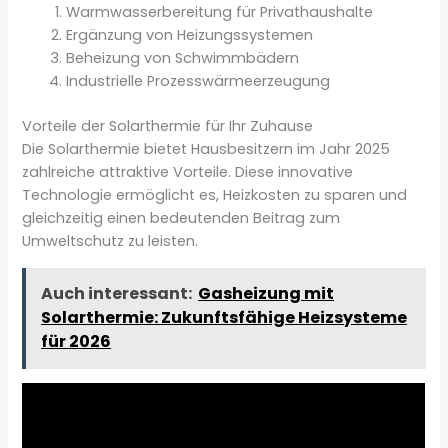
Warmwasserbereitung für Privathaushalte
Ergänzung von Heizungssystemen
Beheizung von Schwimmbädern
Industrielle Prozesswärmeerzeugung
Vorteile der Solarthermie für Ihr Zuhause
Die Solarthermie bietet Hausbesitzern im Jahr 2025
zahlreiche attraktive Vorteile. Diese innovative
Technologie ermöglicht es, Heizkosten zu sparen und
gleichzeitig einen bedeutenden Beitrag zum
Umweltschutz zu leisten.
Auch interessant:
Gasheizung mit
Solarthermie: Zukunftsfähige Heizsysteme
für 2026