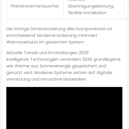
Plattenwärmetauscher
Übertragungsleistung,
flexible Installation
Die richtige Dimensionierung aller Komponenten ist
entscheidend. Moderne Isolierung minimiert
Wärmeverluste im gesamten System.
Aktuelle Trends und Entwicklungen 2026
Intelligente Technologien verändern 2026 grundlegend,
wie Wärme aus Sonnenenergie gespeichert und
genutzt wird. Moderne Systeme setzen auf digitale
Vernetzung und innovative Materialien.