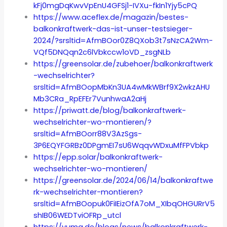
kFj0mgDqKwvVpEnU4GFSj1-IVXu-fkIn1Yjy5cPQ
https://www.aceflex.de/magazin/bestes-
balkonkraftwerk-das-ist-unser-testsieger-
2024/?srsltid=AfmBOor0Z8QXob3t7sNzCA2Wm-
VQf5DNQqn2c6lVbkccw1oVD_zsgNLb
https://greensolar.de/zubehoer/balkonkraftwerk
-wechselrichter?
srsltid=AfmBOopMbKn3UA4wMkWBrf9X2wkzAHU
Mb3CRa_RpEFEr7VunhwaA2aHj
https://priwatt.de/blog/balkonkraftwerk-
wechselrichter-wo-montieren/?
srsltid=AfmBOorr88V3AzSgs-
3P6EQYFGRBz0DPgmEI7sU6WqqvWDxuMfFPVbkp
https://epp.solar/balkonkraftwerk-
wechselrichter-wo-montieren/
https://greensolar.de/2024/06/14/balkonkraftwe
rk-wechselrichter-montieren?
srsltid=AfmBOopuk0FiIEizOfA7oM_XIbqOHGURrV5
shIB06WEDTviOFRp_utcl