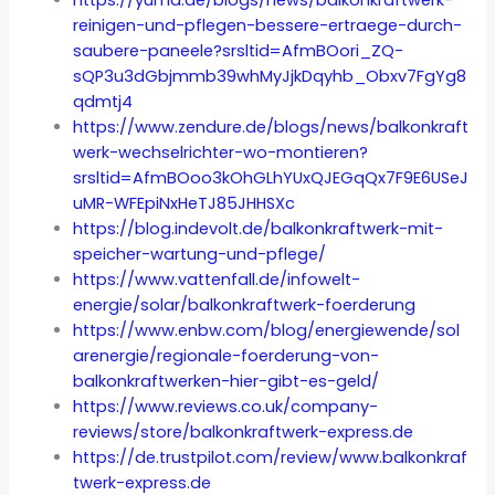
https://yuma.de/blogs/news/balkonkraftwerk-
reinigen-und-pflegen-bessere-ertraege-durch-
saubere-paneele?srsltid=AfmBOori_ZQ-
sQP3u3dGbjmmb39whMyJjkDqyhb_Obxv7FgYg8
qdmtj4
https://www.zendure.de/blogs/news/balkonkraft
werk-wechselrichter-wo-montieren?
srsltid=AfmBOoo3kOhGLhYUxQJEGqQx7F9E6USeJ
uMR-WFEpiNxHeTJ85JHHSXc
https://blog.indevolt.de/balkonkraftwerk-mit-
speicher-wartung-und-pflege/
https://www.vattenfall.de/infowelt-
energie/solar/balkonkraftwerk-foerderung
https://www.enbw.com/blog/energiewende/sol
arenergie/regionale-foerderung-von-
balkonkraftwerken-hier-gibt-es-geld/
https://www.reviews.co.uk/company-
reviews/store/balkonkraftwerk-express.de
https://de.trustpilot.com/review/www.balkonkraf
twerk-express.de