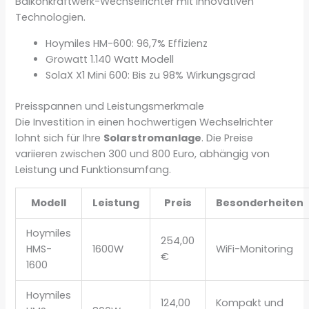
Balkonkraftwerk-Wechselrichter mit innovativen
Technologien.
Hoymiles HM-600: 96,7% Effizienz
Growatt 1.140 Watt Modell
SolaX X1 Mini 600: Bis zu 98% Wirkungsgrad
Preisspannen und Leistungsmerkmale
Die Investition in einen hochwertigen Wechselrichter
lohnt sich für Ihre
Solarstromanlage
. Die Preise
variieren zwischen 300 und 800 Euro, abhängig von
Leistung und Funktionsumfang.
Modell
Leistung
Preis
Besonderheiten
Hoymiles
254,00
HMS-
1600W
WiFi-Monitoring
€
1600
Hoymiles
124,00
Kompakt und