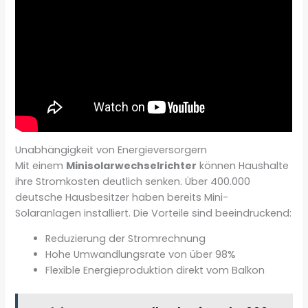
Unabhängigkeit von Energieversorgern
Mit einem
Minisolarwechselrichter
können Haushalte
ihre Stromkosten deutlich senken. Über 400.000
deutsche Hausbesitzer haben bereits Mini-
Solaranlagen installiert. Die Vorteile sind beeindruckend:
Reduzierung der Stromrechnung
Hohe Umwandlungsrate von über 98%
Flexible Energieproduktion direkt vom Balkon