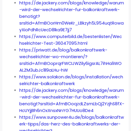
https://de.jackery.com/blogs/knowledge/warum
-wird-der-wechselrichter-fur-balkonkraftwerk-
benotigt?
srsltid=AfmBOorHm0WeKr_LBkzyh5L954uqtRowa
yXioPdhRcUecD8lka9E7jj7
https://www.computerbild.de/bestenlisten/Wec
hselrichter-Test-36047095.html
https://priwatt.de/blog/balkonkraftwerk-
wechselrichter-wo-montieren/?
srsltid=AfmBOoprqrFWCIJWZily6igsrAL7ihHa1iWO
ALZM3ubJc1ll9aLHu-hW
https://www.solakon.de/blogs/installation/wech
selrichter-balkonkraftwerk
https://de.jackery.com/blogs/knowledge/warum
-wird-der-wechselrichter-fur-balkonkraftwerk-
benotigt?srsltid=AfmBOoqzdLZsmLbQj2YzjhS8fX-
HcUYjjBh6nOxXnsxNnYG7HUUo8De4
https://www.sunpower4u.de/blogs/balkonkraftw
erk-tipps/das-herz-des-balkonkraftwerks-der-
wechselrichter?