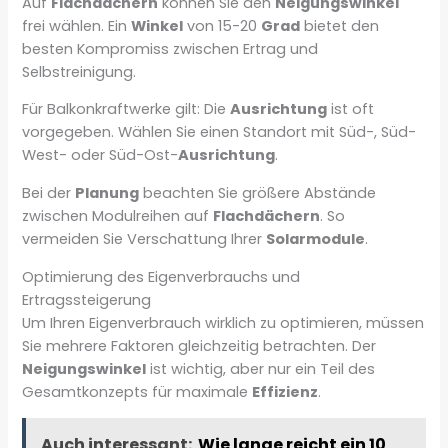
Auf
Flachdächern
können Sie den
Neigungswinkel
frei wählen. Ein
Winkel
von 15-20
Grad
bietet den
besten Kompromiss zwischen Ertrag und
Selbstreinigung.
Für Balkonkraftwerke gilt: Die
Ausrichtung
ist oft
vorgegeben. Wählen Sie einen Standort mit Süd-, Süd-
West- oder Süd-Ost-
Ausrichtung
.
Bei der
Planung
beachten Sie größere Abstände
zwischen Modulreihen auf
Flachdächern
. So
vermeiden Sie Verschattung Ihrer
Solarmodule
.
Optimierung des Eigenverbrauchs und
Ertragssteigerung
Um Ihren Eigenverbrauch wirklich zu optimieren, müssen
Sie mehrere Faktoren gleichzeitig betrachten. Der
Neigungswinkel
ist wichtig, aber nur ein Teil des
Gesamtkonzepts für maximale
Effizienz
.
Auch interessant:
Wie lange reicht ein 10