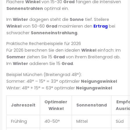
Flachere
Winkel
von 15-30
Grad
fangen die intensiven
Sonnenstrahlen
optimal ein.
Im
Winter
dagegen steht die
Sonne
tief. Steilere
Winkel
von 50-60
Grad
maximieren den
Ertrag
bei
schwacher
Sonneneinstrahlung
.
Praktische Rechenbeispiele für 2026
Für 2026 berechnen Sie den idealen
Winkel
einfach: Im
Sommer
ziehen Sie 15
Grad
von Ihrem Breitengrad ab.
Im
Winter
addieren Sie 15
Grad
.
Beispiel München (Breitengrad 48°):
Sommer: 48° – 15° = 33° optimaler
Neigungswinkel
Winter: 48° + 15° = 63° optimaler
Neigungswinkel
Optimaler
Empfo
Jahreszeit
Sonnenstand
Winkel
Ausri
Frühling
40-50°
Mittel
Süd