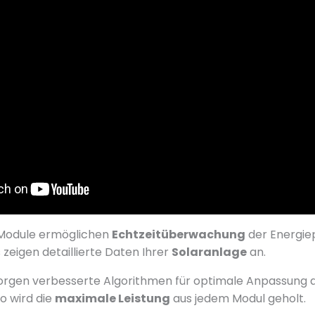
-Module ermöglichen
Echtzeitüberwachung
der Energie
eigen detaillierte Daten Ihrer
Solaranlage
an.
rgen verbesserte Algorithmen für optimale Anpassung 
So wird die
maximale Leistung
aus jedem Modul geholt.