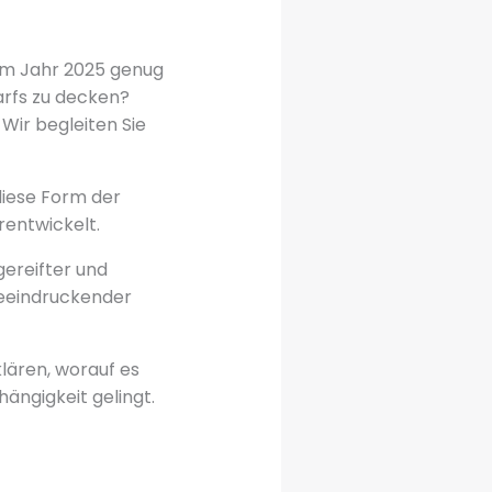
im Jahr 2025 genug
arfs zu decken?
Wir begleiten Sie
diese Form der
rentwickelt.
sgereifter und
 beeindruckender
klären, worauf es
ängigkeit gelingt.