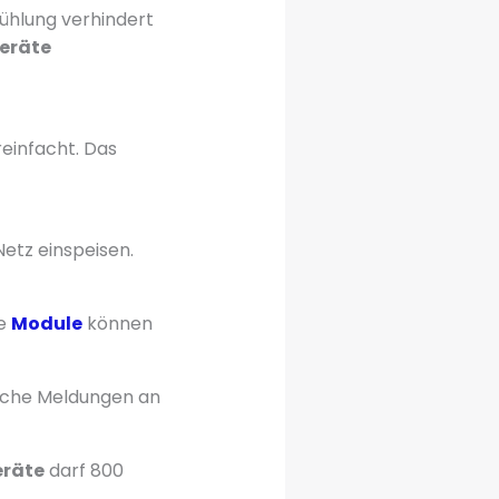
ühlung verhindert
eräte
einfacht. Das
Netz einspeisen.
ie
Module
können
liche Meldungen an
räte
darf 800