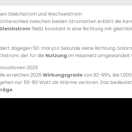
hen Gleichstrom und Wechselstrom
Unterschied zwischen beiden Stromarten erklärt die Ker
Gleichstrom
fließt konstant in eine Richtung mit gleichb
dert dagegen 50-mal pro Sekunde seine Richtung. Solar
chstrom, der für die
Nutzung
im Hausnetz umgewandelt 
novationen 2025
le erreichen 2025
Wirkungsgrade
von 92-95%. Bei 1.00
gehen nur 50-80 Watt als Wärme verloren. Das bedeute
träge
.