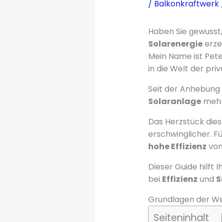
/
Balkonkraftwerk
Haben Sie gewusst
Solarenergie
erze
Mein Name ist Pete
in die Welt der pr
Seit der Anhebung
Solaranlage
meh
Das Herzstück dies
erschwinglicher. F
hohe Effizienz
von
Dieser Guide hilft 
bei
Effizienz
und
S
Grundlagen der We
Seiteninhalt