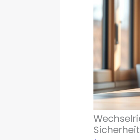
Wechselric
Sicherhei