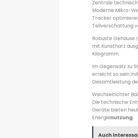
Zentrale technisc
Moderne Mikro-Wec
Tracker optimieren
Teilverschattung vo
Robuste Gehäuse m
mit Kunstharz ausg
Kilogramm.
Im Gegensatz zu St
erreicht so sein i
Gesamtleistung de
Wechselrichter Bal
Die technische En
Geräte bieten heu
Energie
nutzung
.
Auch interessa