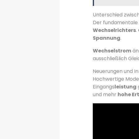
Unterschied zwisc
Der fundamentale 
Wechselrichters
.
Spannung
.
Wechselstrom
än
ausschließlich Glei
Neuerungen und In
Hochwertige Model
Eingangs
leistung
und mehr
hohe Er