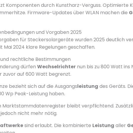
tzt Komponenten durch Kunstharz-Verguss. Optimierte K
Sommerhitze. Firmware-Updates über WLAN machen die
G
enbedingungen und Vorgaben 2025
orgaben für Steckersolargeräte wurden 2025 deutlich ver
eit Mai 2024 klare Regelungen geschaffen.
und rechtliche Bestimmungen
änderung dürfen
Wechselrichter
nun bis zu 800 Watt ins 
 zuvor auf 600 Watt begrenzt.
ze bezieht sich auf die Ausgangs
leistung
des Geräts. D
000 Wp Peak-Leistung haben.
 Marktstammdatenregister bleibt verpflichtend. Zusätz
 jedoch nicht mehr nötig.
raftwerke
sind erlaubt. Die kombinierte
Leistung
aller
Ge
reiten.