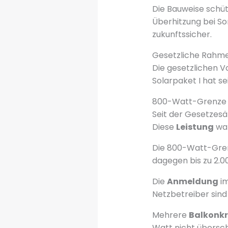
Die Bauweise schü
Überhitzung bei 
zukunftssicher.
Gesetzliche Rahm
Die gesetzlichen V
Solarpaket I hat s
800-Watt-Grenze 
Seit der Gesetzes
Diese
Leistung
war
Die 800-Watt-Gren
dagegen bis zu 2.
Die
Anmeldung
im
Netzbetreiber sind
Mehrere
Balkonk
Watt nicht übersch