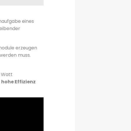
naufgabe eines
leibender
module erzeugen
werden muss.
0 Watt
t
hohe Effizienz