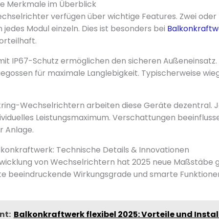
he Merkmale im Überblick
hselrichter verfügen über wichtige Features. Zwei ode
 jedes Modul einzeln. Dies ist besonders bei
Balkonkraft
rteilhaft.
it IP67-Schutz ermöglichen den sicheren Außeneinsatz. 
egossen für maximale Langlebigkeit. Typischerweise wieg
ring-Wechselrichtern arbeiten diese Geräte dezentral. 
ndividuelles Leistungsmaximum. Verschattungen beeinflusse
r Anlage.
konkraftwerk: Technische Details & Innovationen
twicklung von Wechselrichtern hat 2025 neue Maßstäbe 
te beeindruckende Wirkungsgrade und smarte Funktionen
nt:
Balkonkraftwerk flexibel 2025: Vorteile und Insta