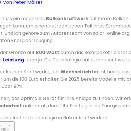
/ Von
Peter Mälzer
, dass ein modernes
Balkonkraftwerk
auf Ihrem Balkon 
ugen kann, um einen beträchtlichen Teil Ihres Strombed
r, und ich gehöre zum Autorenteam von solar-online.org. 
ivaten Energieerzeugung.
 der Grenze auf
800 Watt
durch das Solarpaket I bietet 
r
Leistung
denn je. Die Technologie hat sich rasant weite
er kleinen Kraftwerke, der
Wechselrichter
, ist heute au
ür um die 100 Euro erhalten Sie 2025 bereits Modelle mit
 über 92%.
Ihnen, das optimale Gerät für Ihre Anlage zu finden. Wir er
icherheit
ankommt, damit Ihr Einstieg in die Energieunabh
chselrichtertechnologie in Balkonkraftwerken