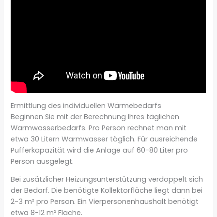
Ermittlung des individuellen Wärmebedarfs
Beginnen Sie mit der Berechnung Ihres täglichen
Warmwasserbedarfs. Pro Person rechnet man mit
etwa 30 Litern Warmwasser täglich. Für ausreichende
Pufferkapazität wird die Anlage auf 60-80 Liter pro
Person ausgelegt.
Bei zusätzlicher Heizungsunterstützung verdoppelt sich
der Bedarf. Die benötigte Kollektorfläche liegt dann bei
2-3 m² pro Person. Ein Vierpersonenhaushalt benötigt
etwa 8-12 m² Fläche.