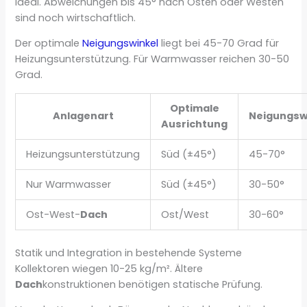
ideal. Abweichungen bis 45° nach Osten oder Westen
sind noch wirtschaftlich.
Der optimale
Neigungswinkel
liegt bei 45-70 Grad für
Heizungsunterstützung. Für Warmwasser reichen 30-50
Grad.
Optimale
Anlagenart
Neigungsw
Ausrichtung
Heizungsunterstützung
Süd (±45°)
45-70°
Nur Warmwasser
Süd (±45°)
30-50°
Ost-West-
Dach
Ost/West
30-60°
Statik und Integration in bestehende Systeme
Kollektoren wiegen 10-25 kg/m². Ältere
Dach
konstruktionen benötigen statische Prüfung.