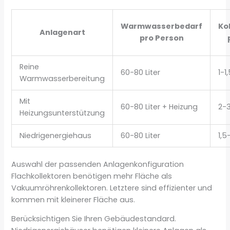
Warmwasserbedarf
Ko
Anlagenart
pro Person
Reine
60-80 Liter
1-1
Warmwasserbereitung
Mit
60-80 Liter + Heizung
2-
Heizungsunterstützung
Niedrigenergiehaus
60-80 Liter
1,5
Auswahl der passenden Anlagenkonfiguration
Flachkollektoren benötigen mehr Fläche als
Vakuumröhrenkollektoren. Letztere sind effizienter und
kommen mit kleinerer Fläche aus.
Berücksichtigen Sie Ihren Gebäudestandard.